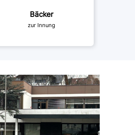
E
Bäcker
Info