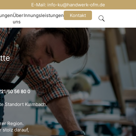
E-Mail:
info-ku@handwerk-ofm.de
nungen
Über
Innungsleistungen
Kontakt
uns
tte
21/60 56 80 0
te Standort Kulmbach.
rer Region.
 stolz darauf,