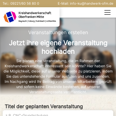
Tel.:
09221/
60 56 80 0
E-Mail:
info-ku@handwerk-ofm.de
Veranstaltungen erstellen
Jetzt ihre eigene Veranstaltung
hochladen
Sie planen eine Veranstaltung, die im Rahmen der
Kreishandwerkerschaft interessant sein könnte? Hier haben Sie
die Möglichkeit, diese auf unserer Webseite zu platzieren, indem
Sie das untenstehende Formular ausfüllen und uns zusenden.
Im Nachgang wird Ihr Beitrag von unseren Mitarbeitern geprüft
und sofern keine Einwände bestehen, auf unserer
Veranstaltungsseite veröffentlicht.
Titel der geplanten Veranstaltung