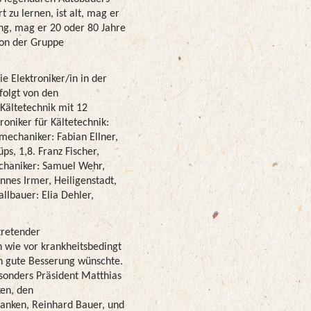
 zu lernen, ist alt, mag er
jung, mag er 20 oder 80 Jahre
von der Gruppe
e Elektroniker/in in der
folgt von den
Kältetechnik mit 12
oniker für Kältetechnik:
mechaniker: Fabian Ellner,
ps, 1,8. Franz Fischer,
chaniker: Samuel Wehr,
nnes Irmer, Heiligenstadt,
allbauer: Elia Dehler,
tretender
 wie vor krankheitsbedingt
in gute Besserung wünschte.
onders Präsident Matthias
en, den
nken, Reinhard Bauer, und