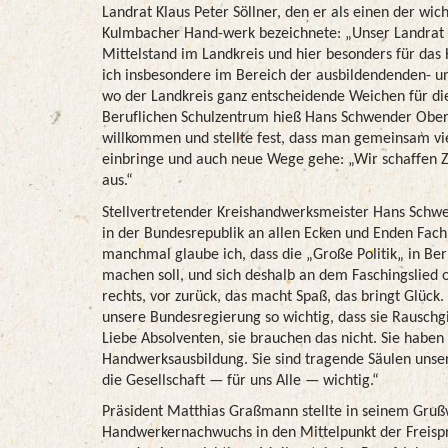
Landrat Klaus Peter Söllner, den er als einen der wich
Kulmbacher Hand-werk bezeichnete: „Unser Landrat s
Mittelstand im Landkreis und hier besonders für das
ich insbesondere im Bereich der ausbildendenden- u
wo der Landkreis ganz entscheidende Weichen für die
Beruflichen Schulzentrum hieß Hans Schwender Obers
willkommen und stellte fest, dass man gemeinsam v
einbringe und auch neue Wege gehe: „Wir schaffen 
aus.“
Stellvertretender Kreishandwerksmeister Hans Schwe
in der Bundesrepublik an allen Ecken und Enden Fach
manchmal glaube ich, dass die „Große Politik„ in Berl
machen soll, und sich deshalb an dem Faschingslied or
rechts, vor zurück, das macht Spaß, das bringt Glück. V
unsere Bundesregierung so wichtig, dass sie Rauschgi
Liebe Absolventen, sie brauchen das nicht. Sie habe
Handwerksausbildung. Sie sind tragende Säulen unsere
die Gesellschaft — für uns Alle — wichtig.“
Präsident Matthias Graßmann stellte in seinem Gruß
Handwerkernachwuchs in den Mittelpunkt der Freispr