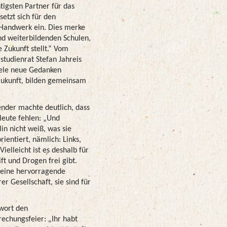
tigsten Partner für das
etzt sich für den
 Handwerk ein. Dies merke
nd weiterbildenden Schulen,
 Zukunft stellt.“ Vom
tudienrat Stefan Jahreis
iele neue Gedanken
Zukunft, bilden gemeinsam
nder machte deutlich, dass
leute fehlen: „Und
in nicht weiß, was sie
ientiert, nämlich: Links,
ielleicht ist es deshalb für
ft und Drogen frei gibt.
n eine hervorragende
r Gesellschaft, sie sind für
wort den
echungsfeier: „Ihr habt