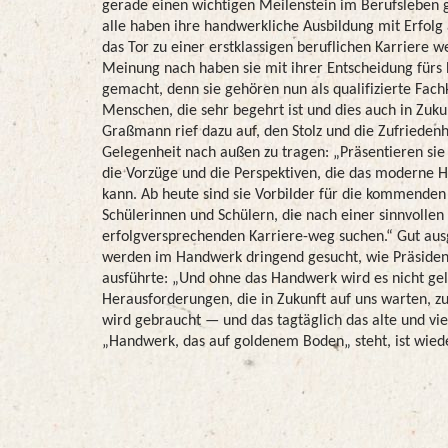
gerade einen wichtigen Meilenstein im Berufsleben g
alle haben ihre handwerkliche Ausbildung mit Erfolg
das Tor zu einer erstklassigen beruflichen Karriere 
Meinung nach haben sie mit ihrer Entscheidung fürs 
gemacht, denn sie gehören nun als qualifizierte Fach
Menschen, die sehr begehrt ist und dies auch in Zuku
Graßmann rief dazu auf, den Stolz und die Zufriedenh
Gelegenheit nach außen zu tragen: „Präsentieren si
die Vorzüge und die Perspektiven, die das moderne 
kann. Ab heute sind sie Vorbilder für die kommende
Schülerinnen und Schülern, die nach einer sinnvolle
erfolgversprechenden Karriere-weg suchen.“ Gut aus
werden im Handwerk dringend gesucht, wie Präside
ausführte: „Und ohne das Handwerk wird es nicht gel
Herausforderungen, die in Zukunft auf uns warten, 
wird gebraucht — und das tagtäglich das alte und vie
„Handwerk, das auf goldenem Boden„ steht, ist wiede