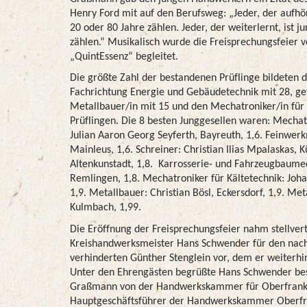
Henry Ford mit auf den Berufsweg: „Jeder, der aufhört
20 oder 80 Jahre zählen. Jeder, der weiterlernt, ist 
zählen.“ Musikalisch wurde die Freisprechungsfeier 
„QuintEssenz“ begleitet.
Die größte Zahl der bestandenen Prüflinge bildeten di
Fachrichtung Energie und Gebäudetechnik mit 28, ge
Metallbauer/in mit 15 und den Mechatroniker/in für 
Prüflingen. Die 8 besten Junggesellen waren: Mechatr
Julian Aaron Georg Seyferth, Bayreuth, 1,6. Feinwerk
Mainleus, 1,6. Schreiner: Christian Ilias Mpalaskas, Kü
Altenkunstadt, 1,8. Karrosserie- und Fahrzeugbaume
Remlingen, 1,8. Mechatroniker für Kältetechnik: Joha
1,9. Metallbauer: Christian Bösl, Eckersdorf, 1,9. Met
Kulmbach, 1,99.
Die Eröffnung der Freisprechungsfeier nahm stellver
Kreishandwerksmeister Hans Schwender für den nach
verhinderten Günther Stenglein vor, dem er weiterh
Unter den Ehrengästen begrüßte Hans Schwender bes
Graßmann von der Handwerkskammer für Oberfrank
Hauptgeschäftsführer der Handwerkskammer Oberfra