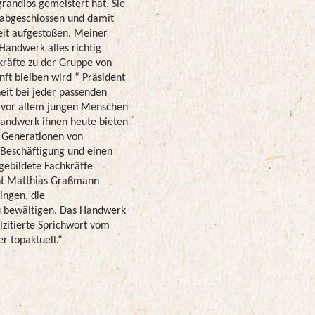
randios gemeistert hat. Sie
 abgeschlossen und damit
weit aufgestoßen. Meiner
Handwerk alles richtig
kräfte zu der Gruppe von
nft bleiben wird “ Präsident
eit bei jeder passenden
e vor allem jungen Menschen
Handwerk ihnen heute bieten
n Generationen von
n Beschäftigung und einen
gebildete Fachkräfte
nt Matthias Graßmann
ingen, die
zu bewältigen. Das Handwerk
lzitierte Sprichwort vom
r topaktuell.“