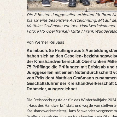
Die 8 besten Junggesellen erhielten für ihren N
bis 1,9 eine besondere Auszeichnung. Mit auf de
Matthias Graßmann von der Handwerkskammer f
Foto: KHS Oberfranken Mitte / Frank Wunderats
Von Werner Reißaus
Kulmbach. 85 Prüflinge aus 8 Ausbildungsb
haben sich an den Gesellen- beziehungswei
der Kreishandwerkerschaft Oberfranken Mitte 
75 Prüflinge die Prüfungen mit Erfolg ab und 
Junggesellen mit einem Notendurchschnitt vo
von Präsident Matthias Graßmann zusammen
Geschäftsführer der Kreishandwerkerschaft O
Dobmeier, ausgezeichnet.
Die Freisprechungsfeier für das Winterhalbjahr 2024
„Haus des Handwerks“ statt und wurde von stellver
Kreishandwerksmeister Hans Schwender vorgenomme
Graßmann gab den jungen Handwerkern ein Zitat de