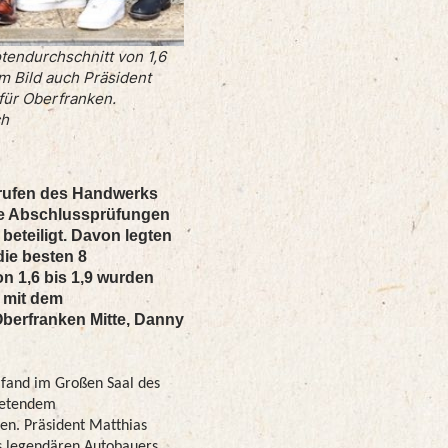
otendurchschnitt von 1,6
m Bild auch Präsident
ür Oberfranken.
ch
erufen des Handwerks
se Abschlussprüfungen
beteiligt.
Davon legten
die besten 8
n 1,6 bis 1,9 wurden
 mit dem
berfranken Mitte, Danny
 fand im Großen Saal des
tretendem
n. Präsident Matthias
s legendären Autobauers