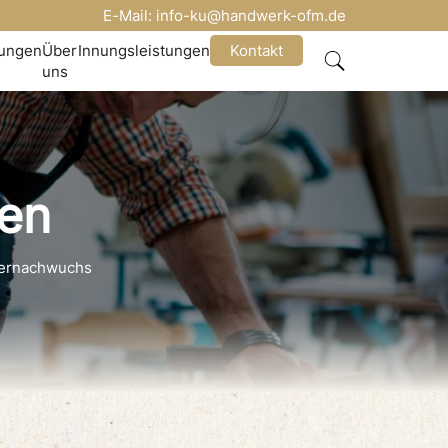
E-Mail:
info-ku@handwerk-ofm.de
nungen
Über
Innungsleistungen
Kontakt
uns
hen
kernachwuchs